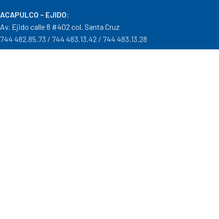
ACAPULCO – EJIDO
:
Av. Ejido calle 8 #402 col. Santa Cruz
744 482.85.73 / 744 483.13.42 / 744 483.13.28
IGUALA – GRO
:
Carr. Iguala – Taxco #9 Col. Centro a un costado del Batallón
733 110.29.46
PTO. ESCONDIDO – OAX.
:
Carretera Puerto Escondido – Pinotepa Nacional. Km. 138 S/N
954 582.08.30 / 954 582.08.32
OAXACA – OAXACA
:
Av. Cristobal Colón 1303 Col. Reforma
951 515.28.14 / 951 515.28.44