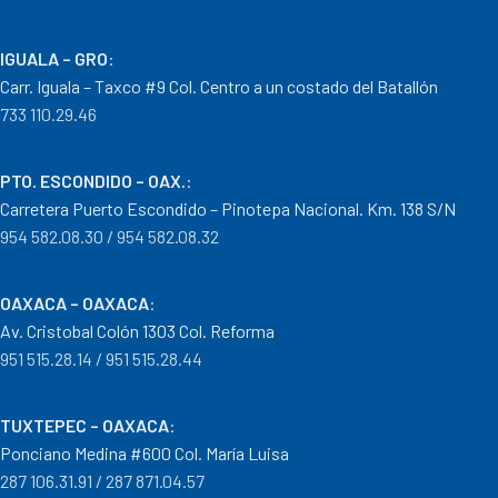
IGUALA – GRO
:
Carr. Iguala – Taxco #9 Col. Centro a un costado del Batallón
733 110.29.46
PTO. ESCONDIDO – OAX.
:
Carretera Puerto Escondido – Pinotepa Nacional. Km. 138 S/N
954 582.08.30 / 954 582.08.32
OAXACA – OAXACA
:
Av. Cristobal Colón 1303 Col. Reforma
951 515.28.14 / 951 515.28.44
TUXTEPEC – OAXACA
:
Ponciano Medina #600 Col. María Luisa
287 106.31.91 / 287 871.04.57