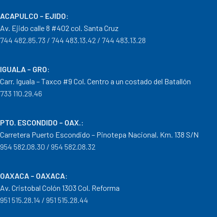
ACAPULCO – EJIDO
:
Av. Ejido calle 8 #402 col. Santa Cruz
744 482.85.73 / 744 483.13.42 / 744 483.13.28
IGUALA – GRO
:
Carr. Iguala – Taxco #9 Col. Centro a un costado del Batallón
733 110.29.46
PTO. ESCONDIDO – OAX.
:
Carretera Puerto Escondido – Pinotepa Nacional. Km. 138 S/N
954 582.08.30 / 954 582.08.32
OAXACA – OAXACA
:
Av. Cristobal Colón 1303 Col. Reforma
951 515.28.14 / 951 515.28.44