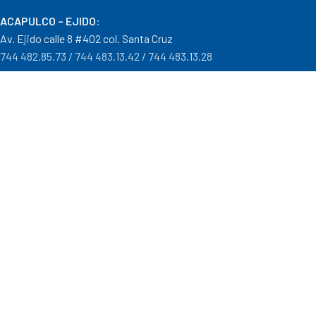
ACAPULCO – EJIDO
:
Av. Ejido calle 8 #402 col. Santa Cruz
744 482.85.73 / 744 483.13.42 / 744 483.13.28
IGUALA – GRO
:
Carr. Iguala – Taxco #9 Col. Centro a un costado del Batallón
733 110.29.46
PTO. ESCONDIDO – OAX.
:
Carretera Puerto Escondido – Pinotepa Nacional. Km. 138 S/N
954 582.08.30 / 954 582.08.32
OAXACA – OAXACA
:
Av. Cristobal Colón 1303 Col. Reforma
951 515.28.14 / 951 515.28.44