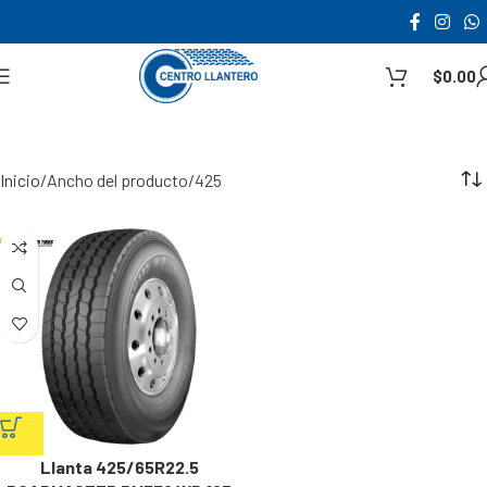
$
0.00
Inicio
Ancho del producto
425
Llanta 425/65R22.5