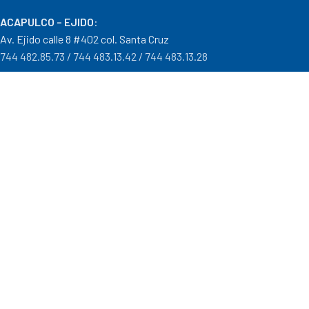
ACAPULCO – EJIDO
:
Av. Ejido calle 8 #402 col. Santa Cruz
744 482.85.73 / 744 483.13.42 / 744 483.13.28
IGUALA – GRO
:
Carr. Iguala – Taxco #9 Col. Centro a un costado del Batallón
733 110.29.46
PTO. ESCONDIDO – OAX.
:
Carretera Puerto Escondido – Pinotepa Nacional. Km. 138 S/N
954 582.08.30 / 954 582.08.32
OAXACA – OAXACA
:
Av. Cristobal Colón 1303 Col. Reforma
951 515.28.14 / 951 515.28.44