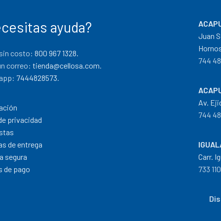
cesitas ayuda?
ACAPU
Juan S
Hornos
sin costo:
800 967 1328.
744 48
un correo:
tienda@cellosa.com
.
app:
7444828573
.
ACAPU
Av. Eji
ación
744 48
de privacidad
stas
cas de entrega
IGUAL
a segura
Carr. I
 de pago
733 11
Dis