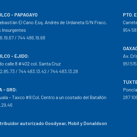
LCO – PAPAGAYO
PTO. 
ebastián El Cano Esq. Andrés de Urdaneta S/N Fracc.
Carret
 Insurgentes
954 58
6.19.67 / 744 486.19.68
OAXAC
LCO – EJIDO
:
Av. Cr
do calle 8 #402 col. Santa Cruz
951 515
2.85.73 / 744 483.13.42 / 744 483.13.28
TUXTE
A – GRO
:
Poncia
guala – Taxco #9 Col. Centro a un costado del Batallón
287 106
0.29.46
tribuidor autorizado Goodyear, Mobil y Donaldson