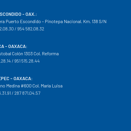
ESCONDIDO – OAX.
:
era Puerto Escondido – Pinotepa Nacional. Km. 138 S/N
2.08.30 / 954 582.08.32
A – OAXACA
:
istobal Colón 1303 Col. Reforma
.28.14 / 951 515.28.44
PEC – OAXACA
:
no Medina #600 Col. María Luisa
.31.91 / 287 871.04.57