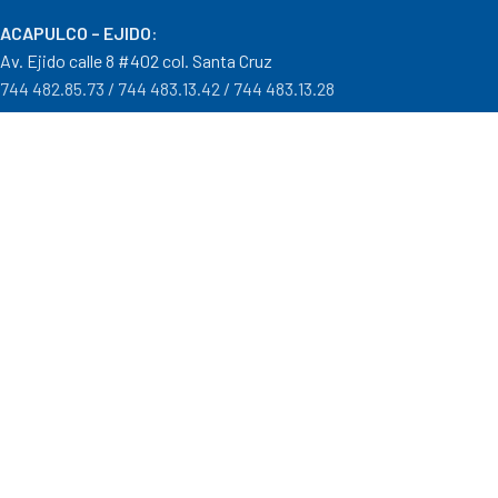
ACAPULCO – EJIDO
:
Av. Ejido calle 8 #402 col. Santa Cruz
744 482.85.73 / 744 483.13.42 / 744 483.13.28
IGUALA – GRO
:
Carr. Iguala – Taxco #9 Col. Centro a un costado del Batallón
733 110.29.46
PTO. ESCONDIDO – OAX.
:
Carretera Puerto Escondido – Pinotepa Nacional. Km. 138 S/N
954 582.08.30 / 954 582.08.32
OAXACA – OAXACA
:
Av. Cristobal Colón 1303 Col. Reforma
951 515.28.14 / 951 515.28.44