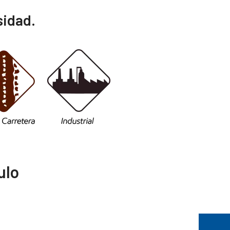
sidad.
ulo