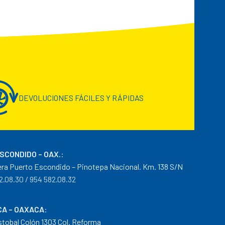
DEVOLUCIONES FÁCILES Y RÁPIDAS
ESCONDIDO – OAX.
:
era Puerto Escondido – Pinotepa Nacional. Km. 138 S/N
2.08.30 / 954 582.08.32
A – OAXACA
:
istobal Colón 1303 Col. Reforma