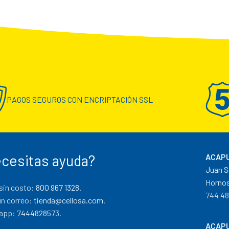
PAGOS SEGUROS CON ENCRIPTACIÓN SSL
cesitas ayuda?
ACAPU
Juan S
Hornos
sin costo:
800 967 1328.
744 48
un correo:
tienda@cellosa.com
.
app:
7444828573
.
ACAPU