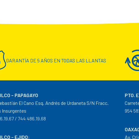
GARANTÍA DE 5 AÑOS EN TODAS LAS LLANTAS
LCO – PAPAGAYO
PTO. 
ebastián El Cano Esq. Andrés de Urdaneta S/N Fracc.
Carret
 Insurgentes
954 58
6.19.67 / 744 486.19.68
OAXAC
LCO – EJIDO
:
Av. Cr