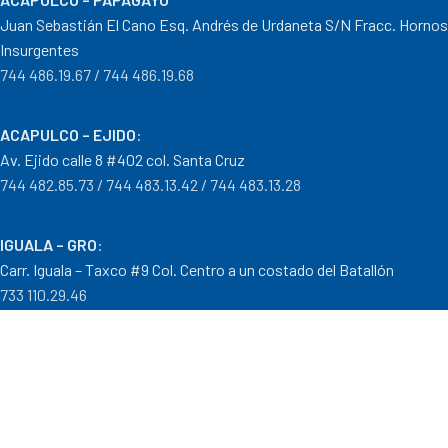
Juan Sebastián El Cano Esq. Andrés de Urdaneta S/N Fracc. Hornos
Insurgentes
744 486.19.67 / 744 486.19.68
ACAPULCO – EJIDO
:
Av. Ejido calle 8 #402 col. Santa Cruz
744 482.85.73 / 744 483.13.42 / 744 483.13.28
IGUALA – GRO
:
Carr. Iguala – Taxco #9 Col. Centro a un costado del Batallón
733 110.29.46
PTO. ESCONDIDO – OAX.
:
Carretera Puerto Escondido – Pinotepa Nacional. Km. 138 S/N
954 582.08.30 / 954 582.08.32