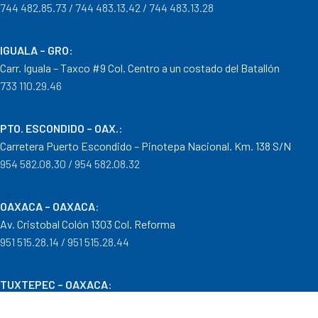
744 482.85.73 / 744 483.13.42 / 744 483.13.28
IGUALA – GRO
:
Carr. Iguala – Taxco #9 Col. Centro a un costado del Batallón
733 110.29.46
PTO. ESCONDIDO – OAX.
:
Carretera Puerto Escondido – Pinotepa Nacional. Km. 138 S/N
954 582.08.30 / 954 582.08.32
OAXACA – OAXACA
:
Av. Cristobal Colón 1303 Col. Reforma
951 515.28.14 / 951 515.28.44
TUXTEPEC – OAXACA
:
Ponciano Medina #600 Col. María Luisa