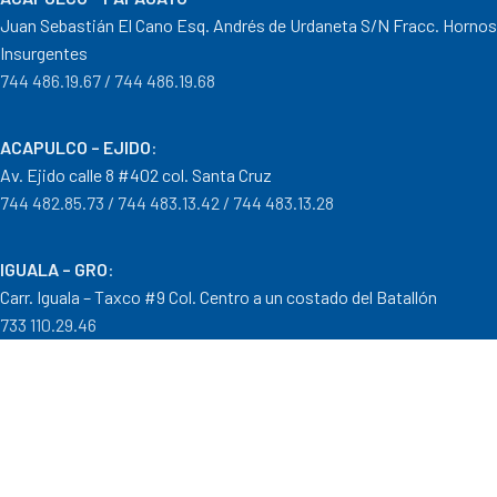
Juan Sebastián El Cano Esq. Andrés de Urdaneta S/N Fracc. Hornos
Insurgentes
744 486.19.67 / 744 486.19.68
ACAPULCO – EJIDO
:
Av. Ejido calle 8 #402 col. Santa Cruz
744 482.85.73 / 744 483.13.42 / 744 483.13.28
IGUALA – GRO
:
Carr. Iguala – Taxco #9 Col. Centro a un costado del Batallón
733 110.29.46
PTO. ESCONDIDO – OAX.
:
Carretera Puerto Escondido – Pinotepa Nacional. Km. 138 S/N
954 582.08.30 / 954 582.08.32