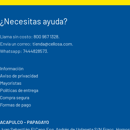
¿Necesitas ayuda?
Llama sin costo:
800 967 1328.
Envía un correo:
tienda@cellosa.com
.
Whatsapp:
7444828573
.
Información
Aviso de privacidad
Mayoristas
Políticas de entrega
Compra segura
Formas de pago
ACAPULCO – PAPAGAYO
Juan Sebastián El Cano Esq. Andrés de Urdaneta S/N Fracc. Hornos