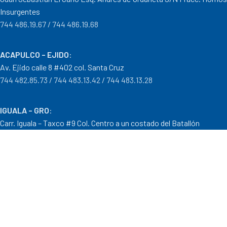
Insurgentes
744 486.19.67 / 744 486.19.68
ACAPULCO – EJIDO
:
Av. Ejido calle 8 #402 col. Santa Cruz
744 482.85.73 / 744 483.13.42 / 744 483.13.28
IGUALA – GRO
:
Carr. Iguala – Taxco #9 Col. Centro a un costado del Batallón
733 110.29.46
PTO. ESCONDIDO – OAX.
:
Carretera Puerto Escondido – Pinotepa Nacional. Km. 138 S/N
954 582.08.30 / 954 582.08.32
OAXACA – OAXACA
: