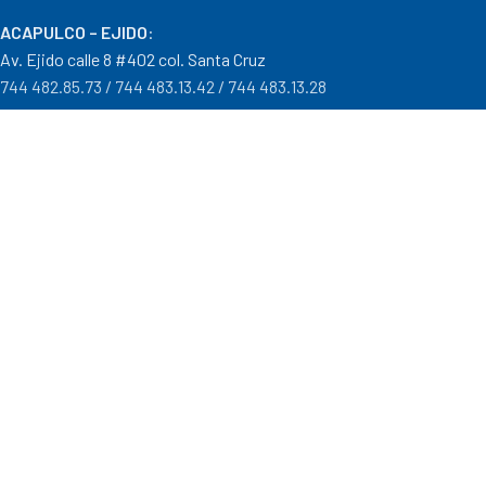
ACAPULCO – EJIDO
:
Av. Ejido calle 8 #402 col. Santa Cruz
744 482.85.73 / 744 483.13.42 / 744 483.13.28
IGUALA – GRO
:
Carr. Iguala – Taxco #9 Col. Centro a un costado del Batallón
733 110.29.46
PTO. ESCONDIDO – OAX.
:
Carretera Puerto Escondido – Pinotepa Nacional. Km. 138 S/N
954 582.08.30 / 954 582.08.32
OAXACA – OAXACA
:
Av. Cristobal Colón 1303 Col. Reforma
951 515.28.14 / 951 515.28.44