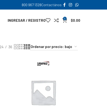
800 967 1328
Contactános
0
INGRESAR / REGISTRO
$
0.00
24
36