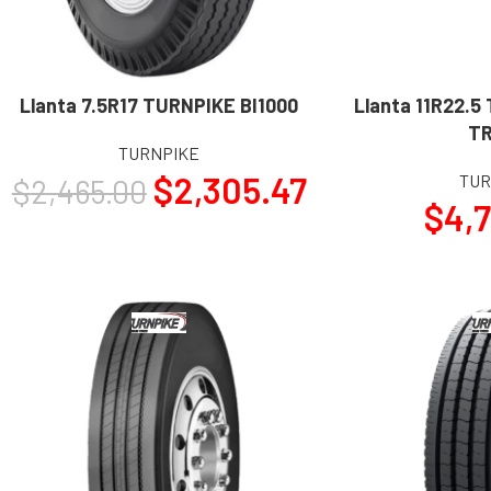
Llanta 7.5R17 TURNPIKE BI1000
Llanta 11R22.5
AÑADIR AL CARRITO
AÑADIR AL CARRITO
T
TURNPIKE
$
2,305.47
TUR
$
2,465.00
$
4,