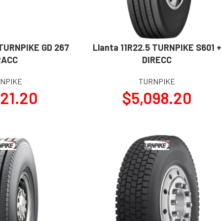
 TURNPIKE GD 267
Llanta 11R22.5 TURNPIKE S601 
AÑADIR AL CARRITO
RACC
DIRECC
NPIKE
TURNPIKE
721.20
$
5,098.20