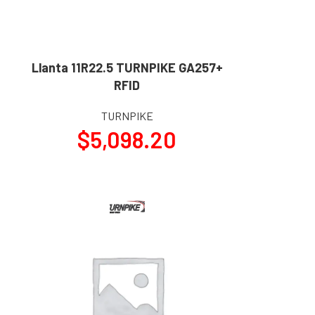
+
Llanta 11R22.5 TURNPIKE GA257+
AÑADIR AL CARRITO
RFID
TURNPIKE
$
5,098.20