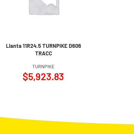
Llanta 11R24.5 TURNPIKE D606
AÑADIR AL CARRITO
TRACC
TURNPIKE
$
5,923.83