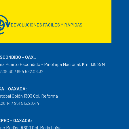
DEVOLUCIONES FÁCILES Y RÁPIDAS
ESCONDIDO – OAX.
:
era Puerto Escondido – Pinotepa Nacional. Km. 138 S/N
2.08.30 / 954 582.08.32
A – OAXACA
:
istobal Colón 1303 Col. Reforma
.28.14 / 951 515.28.44
PEC – OAXACA
:
no Medina #600 Col. María Luisa