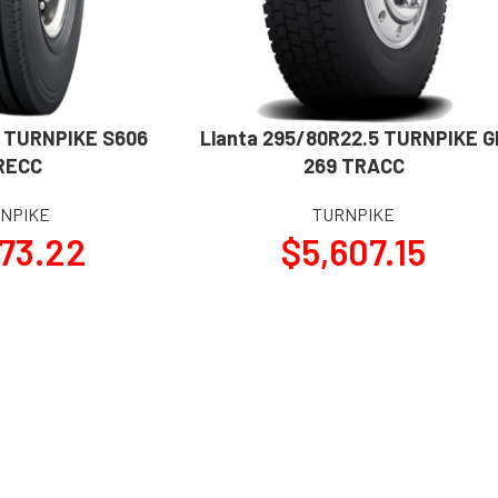
5 TURNPIKE S606
Llanta 295/80R22.5 TURNPIKE G
AÑADIR AL CARRITO
RECC
269 TRACC
NPIKE
TURNPIKE
573.22
$
5,607.15