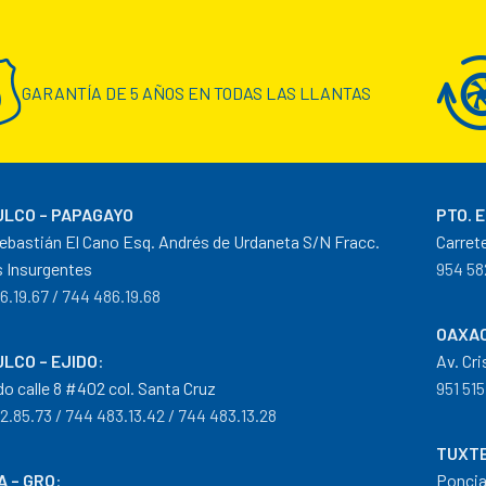
GARANTÍA DE 5 AÑOS EN TODAS LAS LLANTAS
LCO – PAPAGAYO
PTO. 
ebastián El Cano Esq. Andrés de Urdaneta S/N Fracc.
Carret
 Insurgentes
954 58
6.19.67 / 744 486.19.68
OAXAC
LCO – EJIDO
:
Av. Cr
do calle 8 #402 col. Santa Cruz
951 515
2.85.73 / 744 483.13.42 / 744 483.13.28
TUXTE
A – GRO
:
Poncia