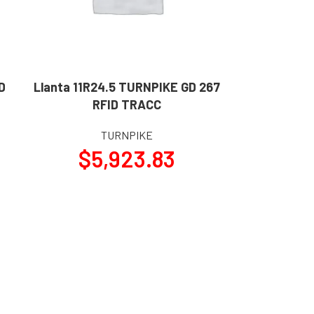
D
Llanta 11R24.5 TURNPIKE GD 267
AÑADIR AL CARRITO
RFID TRACC
TURNPIKE
$
5,923.83