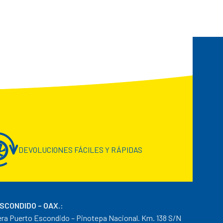
DEVOLUCIONES FÁCILES Y RÁPIDAS
ESCONDIDO – OAX.
:
era Puerto Escondido – Pinotepa Nacional. Km. 138 S/N