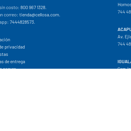
Hornos
sin costo:
800 967 1328.
744 48
un correo:
tienda@cellosa.com
.
app:
7444828573
.
ACAPU
Av. Eji
ación
744 48
de privacidad
stas
cas de entrega
IGUAL
a segura
Carr. I
 de pago
733 11
Dis
Formas de Pago
|
Costos de Envío
|
T
"Todos