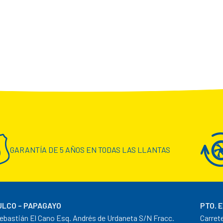
GARANTÍA DE 5 AÑOS EN TODAS LAS LLANTAS
LCO – PAPAGAYO
PTO. 
ebastián El Cano Esq. Andrés de Urdaneta S/N Fracc.
Carret