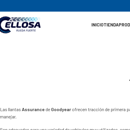
INICIO
TIENDA
PRO
Las llantas
Assurance
de
Goodyear
ofrecen tracción de primera p
manejar.
Son adecuadas para una variedad de vehículos muy utilizados, como e