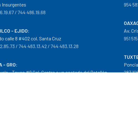
 Insurgentes
954 58
6.19.67 / 744 486.19.68
OAXAC
LCO – EJIDO
:
Av. Cr
do calle 8 #402 col. Santa Cruz
951 515
2.85.73 / 744 483.13.42 / 744 483.13.28
TUXTE
A – GRO
:
Poncia
guala – Taxco #9 Col. Centro a un costado del Batallón
287 106
0.29.46
tribuidor autorizado Goodyear, Mobil y Donaldson
iempos de Entrega
|
Cancelaciones
,
Devoluciones y Reembolsos
|
G
 nuestros precios son en Moneda Nacional MXN (peso)."