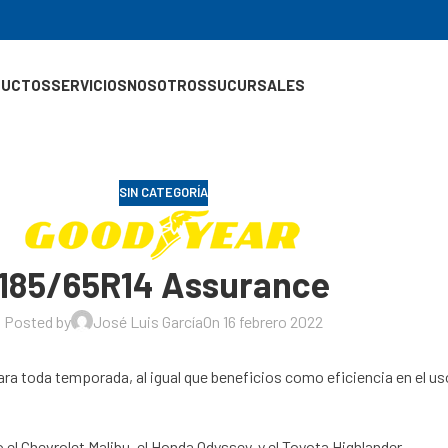
DUCTOS
SERVICIOS
NOSOTROS
SUCURSALES
SIN CATEGORÍA
185/65R14 Assurance
Posted by
José Luis García
On 16 febrero 2022
ara toda temporada, al igual que beneficios como eficiencia en el u
l Chevrolet Malibu, el Honda Odyssey, y el Toyota Highlander.