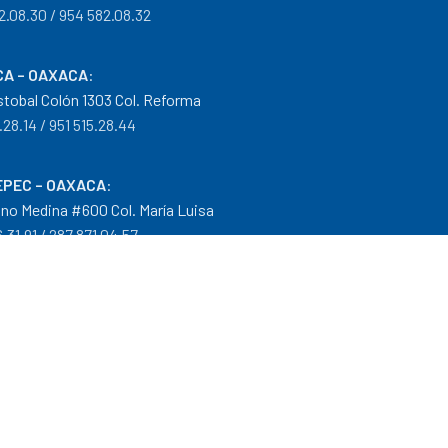
2.08.30 / 954 582.08.32
A – OAXACA
:
istobal Colón 1303 Col. Reforma
.28.14 / 951 515.28.44
PEC – OAXACA
:
no Medina #600 Col. María Luisa
.31.91 / 287 871.04.57
arantías
|
Mayoreo
.