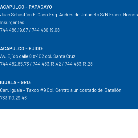
ACAPULCO – PAPAGAYO
Juan Sebastián El Cano Esq. Andrés de Urdaneta S/N Fracc. Hornos
Insurgentes
744 486.19.67 / 744 486.19.68
ACAPULCO – EJIDO
:
Av. Ejido calle 8 #402 col. Santa Cruz
744 482.85.73 / 744 483.13.42 / 744 483.13.28
IGUALA – GRO
:
Carr. Iguala – Taxco #9 Col. Centro a un costado del Batallón
733 110.29.46
PTO. ESCONDIDO – OAX.
:
Carretera Puerto Escondido – Pinotepa Nacional. Km. 138 S/N
954 582.08.30 / 954 582.08.32