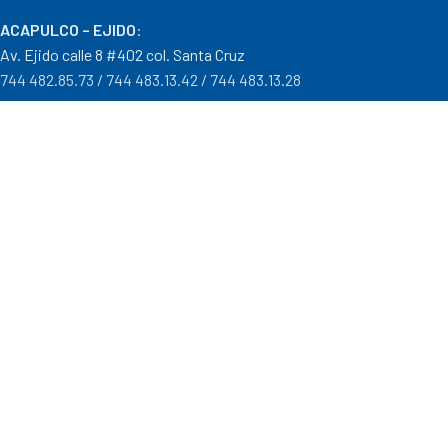
ACAPULCO – EJIDO
:
Av. Ejido calle 8 #402 col. Santa Cruz
744 482.85.73 / 744 483.13.42 / 744 483.13.28
IGUALA – GRO
:
Carr. Iguala – Taxco #9 Col. Centro a un costado del Batallón
733 110.29.46
PTO. ESCONDIDO – OAX.
:
Carretera Puerto Escondido – Pinotepa Nacional. Km. 138 S/N
954 582.08.30 / 954 582.08.32
OAXACA – OAXACA
:
Av. Cristobal Colón 1303 Col. Reforma
951 515.28.14 / 951 515.28.44