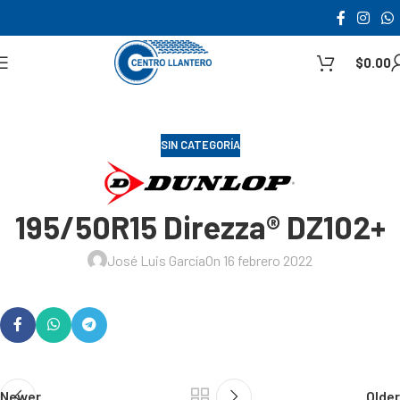
$
0.00
SIN CATEGORÍA
195/50R15 Direzza® DZ102+
José Luis García
On 16 febrero 2022
Newer
Older