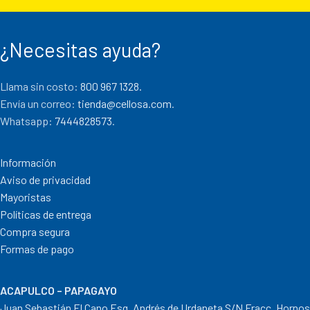
¿Necesitas ayuda?
Llama sin costo:
800 967 1328.
Envía un correo:
tienda@cellosa.com
.
Whatsapp:
7444828573
.
Información
Aviso de privacidad
Mayoristas
Políticas de entrega
Compra segura
Formas de pago
ACAPULCO – PAPAGAYO
Juan Sebastián El Cano Esq. Andrés de Urdaneta S/N Fracc. Hornos