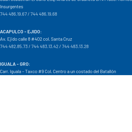
Insurgentes
744 486.19.67 / 744 486.19.68
ACAPULCO – EJIDO
:
Av. Ejido calle 8 #402 col. Santa Cruz
744 482.85.73 / 744 483.13.42 / 744 483.13.28
IGUALA – GRO
:
Carr. Iguala – Taxco #9 Col. Centro a un costado del Batallón
733 110.29.46
PTO. ESCONDIDO – OAX.
:
Carretera Puerto Escondido – Pinotepa Nacional. Km. 138 S/N
954 582.08.30 / 954 582.08.32
OAXACA – OAXACA
: