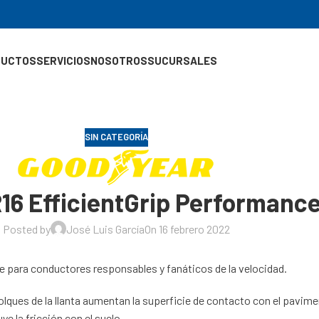
DUCTOS
SERVICIOS
NOSOTROS
SUCURSALES
SIN CATEGORÍA
16 EfficientGrip Performanc
Posted by
José Luis García
On 16 febrero 2022
e para conductores responsables y fanáticos de la velocidad.
lques de la llanta aumentan la superficie de contacto con el pavime
 la fricción con el suelo.