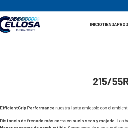
INICIO
TIENDA
PRO
215/55R
EfficientGrip Performance
nuestra llanta amigable con el ambient
Distancia de frenado más corta en suelo seco y mojado.
Los bo
Menor consumo de combustible.
Compuesto de piso que disminuye