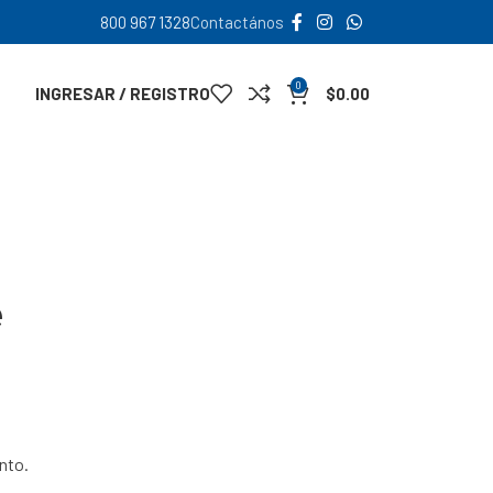
800 967 1328
Contactános
0
INGRESAR / REGISTRO
$
0.00
e
nto.