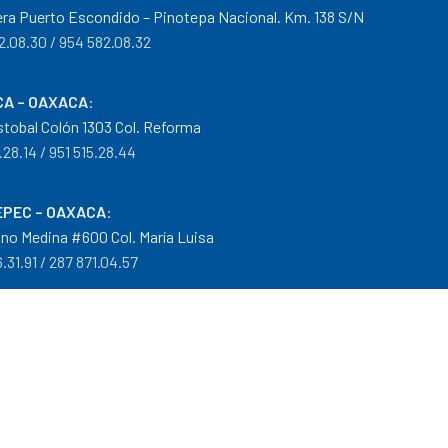
era Puerto Escondido – Pinotepa Nacional. Km. 138 S/N
2.08.30 / 954 582.08.32
A – OAXACA
:
istobal Colón 1303 Col. Reforma
.28.14 / 951 515.28.44
PEC – OAXACA
:
no Medina #600 Col. María Luisa
.31.91 / 287 871.04.57
arantías
|
Mayoreo
.