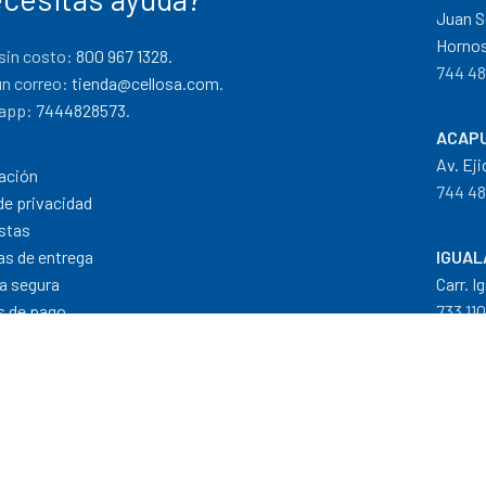
Juan S
Hornos
sin costo:
800 967 1328.
744 48
un correo:
tienda@cellosa.com
.
app:
7444828573
.
ACAPU
Av. Eji
ación
744 48
de privacidad
stas
cas de entrega
IGUAL
a segura
Carr. I
 de pago
733 11
Dis
Formas de Pago
|
Costos de Envío
|
T