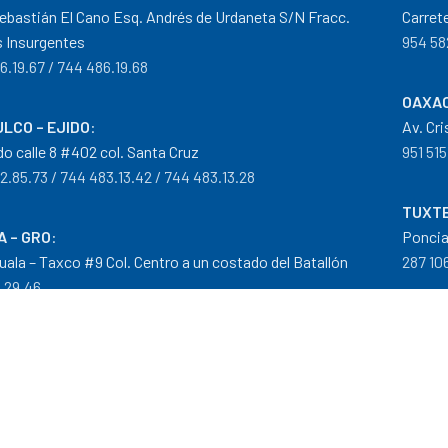
ebastián El Cano Esq. Andrés de Urdaneta S/N Fracc.
Carret
 Insurgentes
954 58
6.19.67 / 744 486.19.68
OAXAC
LCO – EJIDO
:
Av. Cr
do calle 8 #402 col. Santa Cruz
951 515
2.85.73 / 744 483.13.42 / 744 483.13.28
TUXTE
A – GRO
:
Poncia
guala – Taxco #9 Col. Centro a un costado del Batallón
287 106
0.29.46
tribuidor autorizado Goodyear, Mobil y Donaldson
iempos de Entrega
|
Cancelaciones
,
Devoluciones y Reembolsos
|
G