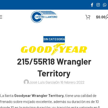
$
0.00
SIN CATEGORÍA
215/55R18 Wrangler
Territory
José Luis García
On 16 febrero 2022
La llanta
Goodyear Wrangler Territory,
tiene una calidad de
frenado sobre mojado excelente, además su duración es de 10
donde 10 es la máxima duración; su tracción esta valorada en 5,