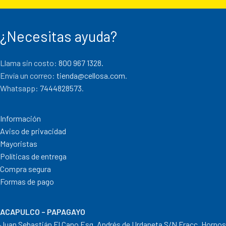
¿Necesitas ayuda?
Llama sin costo:
800 967 1328.
Envía un correo:
tienda@cellosa.com
.
Whatsapp:
7444828573
.
Información
Aviso de privacidad
Mayoristas
Políticas de entrega
Compra segura
Formas de pago
ACAPULCO – PAPAGAYO
Juan Sebastián El Cano Esq. Andrés de Urdaneta S/N Fracc. Hornos