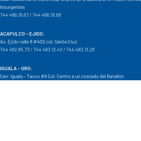
Insurgentes
744 486.19.67 / 744 486.19.68
ACAPULCO – EJIDO
:
Av. Ejido calle 8 #402 col. Santa Cruz
744 482.85.73 / 744 483.13.42 / 744 483.13.28
IGUALA – GRO
:
Carr. Iguala – Taxco #9 Col. Centro a un costado del Batallón
733 110.29.46
PTO. ESCONDIDO – OAX.
:
Carretera Puerto Escondido – Pinotepa Nacional. Km. 138 S/N
954 582.08.30 / 954 582.08.32
OAXACA – OAXACA
: