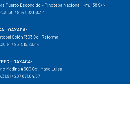
era Puerto Escondido – Pinotepa Nacional. Km. 138 S/N
2.08.30 / 954 582.08.32
A – OAXACA
:
istobal Colón 1303 Col. Reforma
.28.14 / 951 515.28.44
PEC – OAXACA
:
no Medina #600 Col. María Luisa
.31.91 / 287 871.04.57
arantías
|
Mayoreo
.