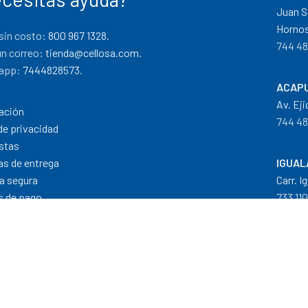
Juan S
Hornos
sin costo:
800 967 1328.
744 48
un correo:
tienda@cellosa.com
.
app:
7444828573
.
ACAPU
Av. Eji
ación
744 48
de privacidad
stas
cas de entrega
IGUAL
a segura
Carr. I
 de pago
733 11
Dis
Formas de Pago
|
Costos de Envío
|
T