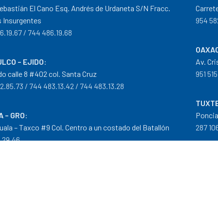
ebastián El Cano Esq. Andrés de Urdaneta S/N Fracc.
Carret
 Insurgentes
954 58
6.19.67 / 744 486.19.68
OAXAC
LCO – EJIDO
:
Av. Cr
do calle 8 #402 col. Santa Cruz
951 515
2.85.73 / 744 483.13.42 / 744 483.13.28
TUXTE
A – GRO
:
Poncia
guala – Taxco #9 Col. Centro a un costado del Batallón
287 106
0.29.46
tribuidor autorizado Goodyear, Mobil y Donaldson
iempos de Entrega
|
Cancelaciones
,
Devoluciones y Reembolsos
|
G