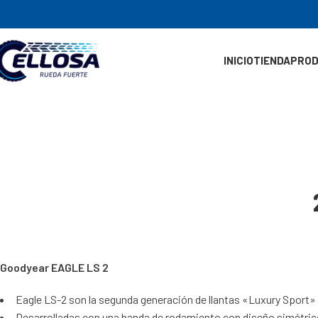
INICIO
TIENDA
PRO
Goodyear EAGLE LS 2
Eagle LS-2 son la segunda generación de llantas «Luxury Sport»
Desarrolladas con una banda de rodamiento con diseño simétric