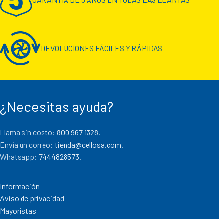
DEVOLUCIONES FÁCILES Y RÁPIDAS
¿Necesitas ayuda?
Llama sin costo:
800 967 1328.
Envía un correo:
tienda@cellosa.com
.
Whatsapp:
7444828573
.
Información
Aviso de privacidad
Mayoristas