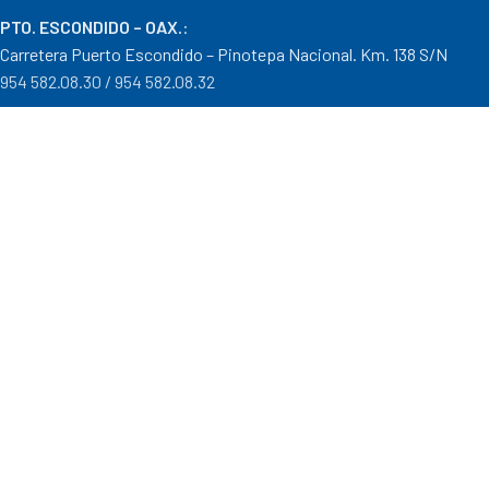
PTO. ESCONDIDO – OAX.
:
Carretera Puerto Escondido – Pinotepa Nacional. Km. 138 S/N
954 582.08.30 / 954 582.08.32
OAXACA – OAXACA
:
Av. Cristobal Colón 1303 Col. Reforma
951 515.28.14 / 951 515.28.44
TUXTEPEC – OAXACA
:
Ponciano Medina #600 Col. María Luisa
287 106.31.91 / 287 871.04.57
Distribuidor autorizado Goodyear, Mobil y Donaldson
Formas de Pago
|
Costos de Envío
|
Tiempos de Entrega
|
Cancelaciones
,
Devoluciones y Reembolsos
|
Garantías
|
Mayoreo
.