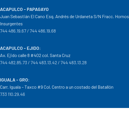
ACAPULCO – PAPAGAYO
Juan Sebastián El Cano Esq. Andrés de Urdaneta S/N Fracc. Hornos
Insurgentes
744 486.19.67 / 744 486.19.68
ACAPULCO – EJIDO
:
Av. Ejido calle 8 #402 col. Santa Cruz
744 482.85.73 / 744 483.13.42 / 744 483.13.28
IGUALA – GRO
:
Carr. Iguala – Taxco #9 Col. Centro a un costado del Batallón
733 110.29.46
PTO. ESCONDIDO – OAX.
:
Carretera Puerto Escondido – Pinotepa Nacional. Km. 138 S/N
954 582.08.30 / 954 582.08.32