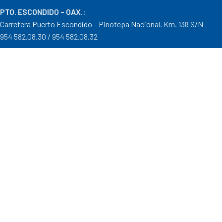
PTO. ESCONDIDO – OAX.
:
Carretera Puerto Escondido – Pinotepa Nacional. Km. 138 S/N
954 582.08.30 / 954 582.08.32
OAXACA – OAXACA
:
Av. Cristobal Colón 1303 Col. Reforma
951 515.28.14 / 951 515.28.44
TUXTEPEC – OAXACA
:
Ponciano Medina #600 Col. María Luisa
287 106.31.91 / 287 871.04.57
Distribuidor autorizado Goodyear, Mobil y Donaldson
Formas de Pago
|
Costos de Envío
|
Tiempos de Entrega
|
Cancelaciones
,
Devoluciones y Reembolsos
|
Garantías
|
Mayoreo
.