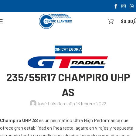
$
0.00
SIN CATEGORÍA
235/55R17 CHAMPIRO UHP
AS
José Luis García
On 16 febrero 2022
Champiro UHP AS
es un neumático
Ultra High Performance
que
ofrece gran estabilidad en línea recta, agarre en virajes y respuesta
al frenado tanto en condiciones de piso humedo como piso seco.