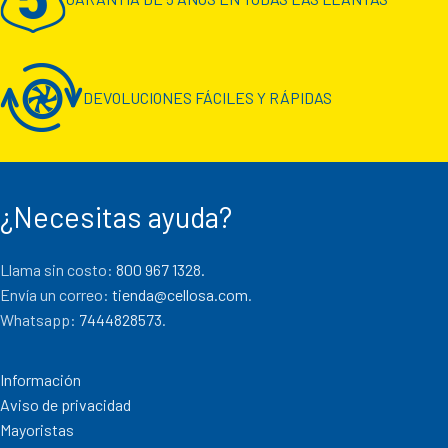
DEVOLUCIONES FÁCILES Y RÁPIDAS
¿Necesitas ayuda?
Llama sin costo:
800 967 1328.
Envía un correo:
tienda@cellosa.com
.
Whatsapp:
7444828573
.
Información
Aviso de privacidad
Mayoristas