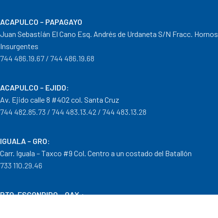
ACAPULCO – PAPAGAYO
Juan Sebastián El Cano Esq. Andrés de Urdaneta S/N Fracc. Hornos
Insurgentes
744 486.19.67 / 744 486.19.68
ACAPULCO – EJIDO
:
Av. Ejido calle 8 #402 col. Santa Cruz
744 482.85.73 / 744 483.13.42 / 744 483.13.28
IGUALA – GRO
:
Carr. Iguala – Taxco #9 Col. Centro a un costado del Batallón
733 110.29.46
PTO. ESCONDIDO – OAX.
:
Carretera Puerto Escondido – Pinotepa Nacional. Km. 138 S/N