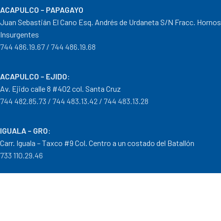
ACAPULCO – PAPAGAYO
Juan Sebastián El Cano Esq. Andrés de Urdaneta S/N Fracc. Hornos
Insurgentes
744 486.19.67 / 744 486.19.68
ACAPULCO – EJIDO
:
Av. Ejido calle 8 #402 col. Santa Cruz
744 482.85.73 / 744 483.13.42 / 744 483.13.28
IGUALA – GRO
:
Carr. Iguala – Taxco #9 Col. Centro a un costado del Batallón
733 110.29.46
PTO. ESCONDIDO – OAX.
:
Carretera Puerto Escondido – Pinotepa Nacional. Km. 138 S/N
954 582.08.30 / 954 582.08.32