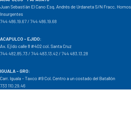
Juan Sebastián El Cano Esq. Andrés de Urdaneta S/N Fracc. Hornos
Insurgentes
744 486.19.67 / 744 486.19.68
ACAPULCO – EJIDO
:
Av. Ejido calle 8 #402 col. Santa Cruz
744 482.85.73 / 744 483.13.42 / 744 483.13.28
IGUALA – GRO
:
Carr. Iguala – Taxco #9 Col. Centro a un costado del Batallón
733 110.29.46
PTO. ESCONDIDO – OAX.
:
Carretera Puerto Escondido – Pinotepa Nacional. Km. 138 S/N
954 582.08.30 / 954 582.08.32