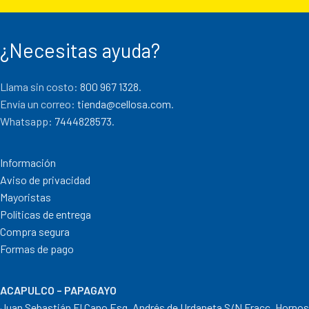
¿Necesitas ayuda?
Llama sin costo:
800 967 1328.
Envía un correo:
tienda@cellosa.com
.
Whatsapp:
7444828573
.
Información
Aviso de privacidad
Mayoristas
Políticas de entrega
Compra segura
Formas de pago
ACAPULCO – PAPAGAYO
Juan Sebastián El Cano Esq. Andrés de Urdaneta S/N Fracc. Hornos