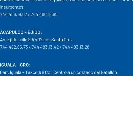
Insurgentes
744 486.19.67 / 744 486.19.68
ACAPULCO – EJIDO
:
Av. Ejido calle 8 #402 col. Santa Cruz
744 482.85.73 / 744 483.13.42 / 744 483.13.28
IGUALA – GRO
:
Carr. Iguala – Taxco #9 Col. Centro a un costado del Batallón
733 110.29.46
PTO. ESCONDIDO – OAX.
:
Carretera Puerto Escondido – Pinotepa Nacional. Km. 138 S/N
954 582.08.30 / 954 582.08.32
OAXACA – OAXACA
: