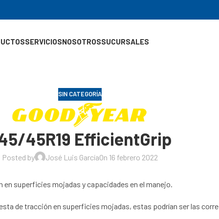
DUCTOS
SERVICIOS
NOSOTROS
SUCURSALES
SIN CATEGORÍA
45/45R19 EfficientGrip
Posted by
José Luis García
On 16 febrero 2022
 en superficies mojadas y capacidades en el manejo.
uesta de tracción en superficies mojadas, estas podrían ser las corre