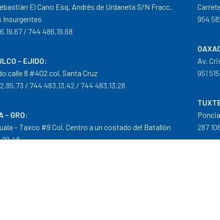
ebastián El Cano Esq. Andrés de Urdaneta S/N Fracc.
Carret
 Insurgentes
954 58
6.19.67 / 744 486.19.68
OAXAC
LCO – EJIDO
:
Av. Cr
do calle 8 #402 col. Santa Cruz
951 515
2.85.73 / 744 483.13.42 / 744 483.13.28
TUXTE
A – GRO
:
Poncia
guala – Taxco #9 Col. Centro a un costado del Batallón
287 106
0.29.46
tribuidor autorizado Goodyear, Mobil y Donaldson
iempos de Entrega
|
Cancelaciones
,
Devoluciones y Reembolsos
|
G