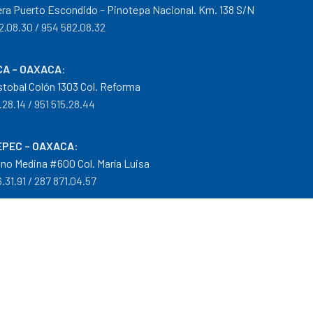
era Puerto Escondido – Pinotepa Nacional. Km. 138 S/N
2.08.30 / 954 582.08.32
A – OAXACA
:
istobal Colón 1303 Col. Reforma
.28.14 / 951 515.28.44
PEC – OAXACA
:
no Medina #600 Col. María Luisa
.31.91 / 287 871.04.57
arantías
|
Mayoreo
.