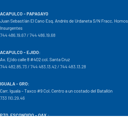
ACAPULCO – PAPAGAYO
Juan Sebastián El Cano Esq. Andrés de Urdaneta S/N Fracc. Hornos
Insurgentes
744 486.19.67 / 744 486.19.68
ACAPULCO – EJIDO
:
Av. Ejido calle 8 #402 col. Santa Cruz
744 482.85.73 / 744 483.13.42 / 744 483.13.28
IGUALA – GRO
:
Carr. Iguala – Taxco #9 Col. Centro a un costado del Batallón
733 110.29.46
PTO. ESCONDIDO – OAX.
:
Carretera Puerto Escondido – Pinotepa Nacional. Km. 138 S/N