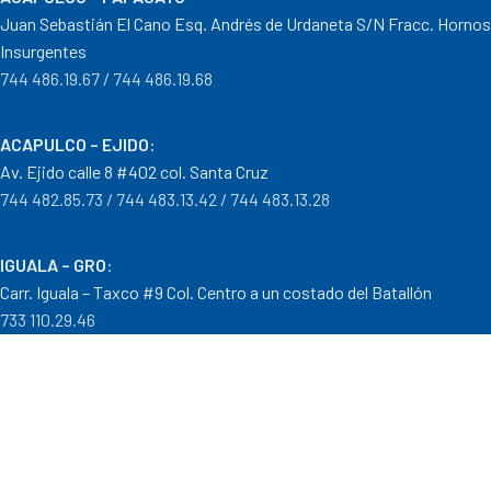
Juan Sebastián El Cano Esq. Andrés de Urdaneta S/N Fracc. Hornos
Insurgentes
744 486.19.67 / 744 486.19.68
ACAPULCO – EJIDO
:
Av. Ejido calle 8 #402 col. Santa Cruz
744 482.85.73 / 744 483.13.42 / 744 483.13.28
IGUALA – GRO
:
Carr. Iguala – Taxco #9 Col. Centro a un costado del Batallón
733 110.29.46
PTO. ESCONDIDO – OAX.
:
Carretera Puerto Escondido – Pinotepa Nacional. Km. 138 S/N
954 582.08.30 / 954 582.08.32