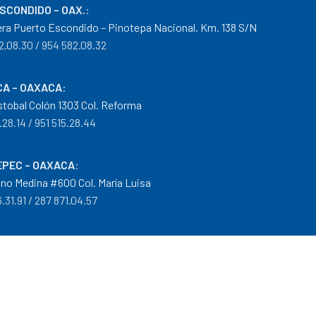
ESCONDIDO – OAX.
:
era Puerto Escondido – Pinotepa Nacional. Km. 138 S/N
2.08.30 / 954 582.08.32
A – OAXACA
:
istobal Colón 1303 Col. Reforma
.28.14 / 951 515.28.44
PEC – OAXACA
:
no Medina #600 Col. María Luisa
.31.91 / 287 871.04.57
arantías
|
Mayoreo
.