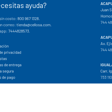
cesitas ayuda?
ACAPU
Juan S
Hornos
sin costo:
800 967 1328.
744 48
un correo:
tienda@cellosa.com
.
app:
7444828573
.
ACAPU
Av. Eji
ación
744 48
de privacidad
stas
cas de entrega
IGUAL
a segura
Carr. I
 de pago
733 11
Dis
Formas de Pago
|
Costos de Envío
|
T