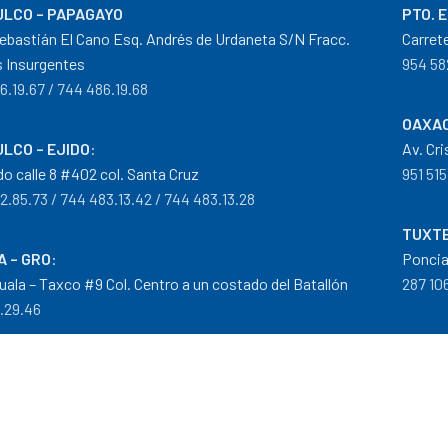
LCO – PAPAGAYO
PTO. 
ebastián El Cano Esq. Andrés de Urdaneta S/N Fracc.
Carret
 Insurgentes
954 58
6.19.67 / 744 486.19.68
OAXAC
LCO – EJIDO
:
Av. Cr
do calle 8 #402 col. Santa Cruz
951 515
2.85.73 / 744 483.13.42 / 744 483.13.28
TUXTE
A – GRO
:
Poncia
guala – Taxco #9 Col. Centro a un costado del Batallón
287 106
0.29.46
tribuidor autorizado Goodyear, Mobil y Donaldson
iempos de Entrega
|
Cancelaciones
,
Devoluciones y Reembolsos
|
G