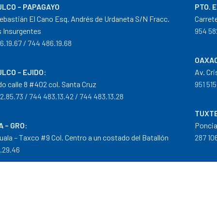
LCO – PAPAGAYO
PTO. 
ebastián El Cano Esq. Andrés de Urdaneta S/N Fracc.
Carret
 Insurgentes
954 58
6.19.67 / 744 486.19.68
OAXAC
LCO – EJIDO
:
Av. Cr
do calle 8 #402 col. Santa Cruz
951 515
2.85.73 / 744 483.13.42 / 744 483.13.28
TUXTE
A – GRO
:
Poncia
guala – Taxco #9 Col. Centro a un costado del Batallón
287 106
0.29.46
tribuidor autorizado Goodyear, Mobil y Donaldson
iempos de Entrega
|
Cancelaciones
,
Devoluciones y Reembolsos
|
G