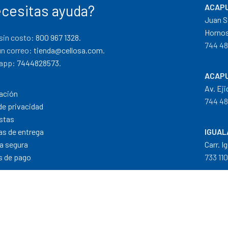
cesitas ayuda?
ACAPU
Juan S
Hornos
sin costo:
800 967 1328.
744 48
un correo:
tienda@cellosa.com
.
app:
7444828573
.
ACAPU
Av. Eji
ación
744 48
de privacidad
stas
cas de entrega
IGUAL
a segura
Carr. I
 de pago
733 11
Dis
Formas de Pago
|
Costos de Envío
|
T