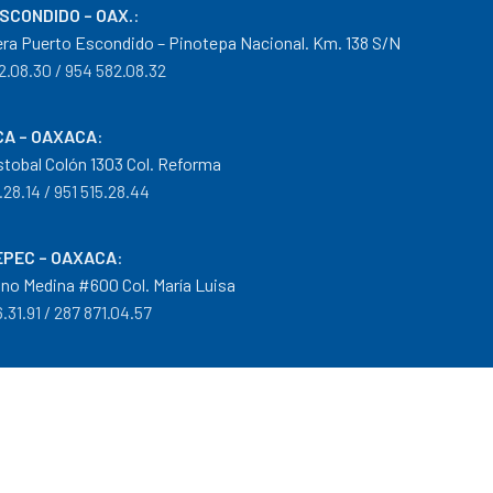
ESCONDIDO – OAX.
:
era Puerto Escondido – Pinotepa Nacional. Km. 138 S/N
2.08.30 / 954 582.08.32
A – OAXACA
:
istobal Colón 1303 Col. Reforma
.28.14 / 951 515.28.44
PEC – OAXACA
:
no Medina #600 Col. María Luisa
.31.91 / 287 871.04.57
arantías
|
Mayoreo
.