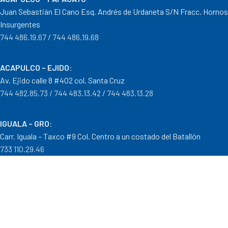
Juan Sebastián El Cano Esq. Andrés de Urdaneta S/N Fracc. Hornos
Insurgentes
744 486.19.67 / 744 486.19.68
ACAPULCO – EJIDO
:
Av. Ejido calle 8 #402 col. Santa Cruz
744 482.85.73 / 744 483.13.42 / 744 483.13.28
IGUALA – GRO
:
Carr. Iguala – Taxco #9 Col. Centro a un costado del Batallón
733 110.29.46
PTO. ESCONDIDO – OAX.
:
Carretera Puerto Escondido – Pinotepa Nacional. Km. 138 S/N
954 582.08.30 / 954 582.08.32