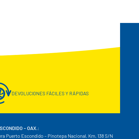
DEVOLUCIONES FÁCILES Y RÁPIDAS
ESCONDIDO – OAX.
:
era Puerto Escondido – Pinotepa Nacional. Km. 138 S/N