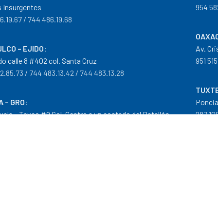
 Insurgentes
954 58
6.19.67 / 744 486.19.68
OAXAC
LCO – EJIDO
:
Av. Cr
do calle 8 #402 col. Santa Cruz
951 515
2.85.73 / 744 483.13.42 / 744 483.13.28
TUXTE
A – GRO
:
Poncia
guala – Taxco #9 Col. Centro a un costado del Batallón
287 106
0.29.46
tribuidor autorizado Goodyear, Mobil y Donaldson
iempos de Entrega
|
Cancelaciones
,
Devoluciones y Reembolsos
|
G
 nuestros precios son en Moneda Nacional MXN (peso)."