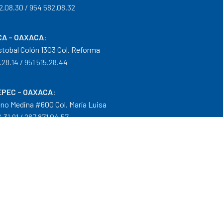
2.08.30 / 954 582.08.32
A – OAXACA
:
istobal Colón 1303 Col. Reforma
.28.14 / 951 515.28.44
PEC – OAXACA
:
no Medina #600 Col. María Luisa
.31.91 / 287 871.04.57
arantías
|
Mayoreo
.