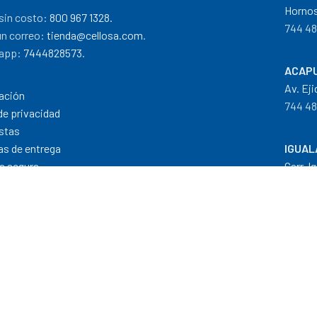
Hornos
sin costo:
800 967 1328.
744 48
un correo:
tienda@cellosa.com
.
app:
7444828573
.
ACAPU
Av. Eji
ación
744 48
de privacidad
stas
cas de entrega
IGUAL
a segura
Carr. I
 de pago
733 11
Dis
Formas de Pago
|
Costos de Envío
|
T
"Todos