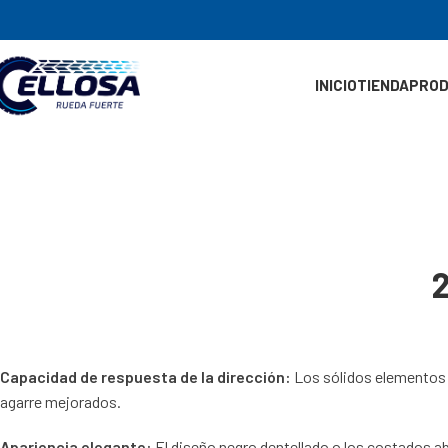
INICIO
TIENDA
PRO
2
Capacidad de respuesta de la dirección:
Los sólidos elementos d
agarre mejorados.
Apariencia elegante:
El diseño negro dentellado o los costados a