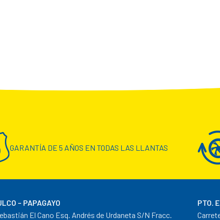
GARANTÍA DE 5 AÑOS EN TODAS LAS LLANTAS
LCO – PAPAGAYO
PTO. 
ebastián El Cano Esq. Andrés de Urdaneta S/N Fracc.
Carret