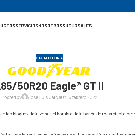
DUCTOS
SERVICIOS
NOSOTROS
SUCURSALES
SIN CATEGORÍA
85/50R20 Eagle® GT II
Posted by
José Luis García
On 16 febrero 2022
e los bloques de la zona del hombro de la banda de rodamiento pro
biertos con letras blancas ofrecen un estilo deportivo y contemporá