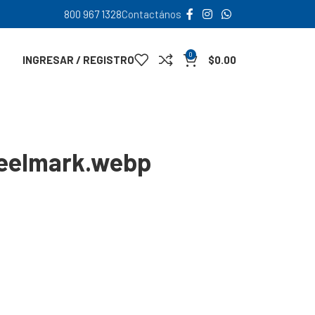
800 967 1328
Contactános
0
INGRESAR / REGISTRO
$
0.00
teelmark.webp