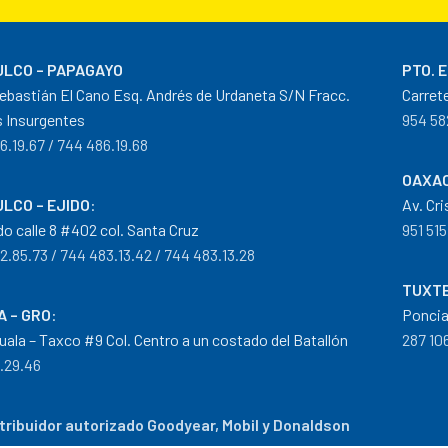
LCO – PAPAGAYO
PTO. 
ebastián El Cano Esq. Andrés de Urdaneta S/N Fracc.
Carret
 Insurgentes
954 58
6.19.67 / 744 486.19.68
OAXAC
LCO – EJIDO
:
Av. Cr
do calle 8 #402 col. Santa Cruz
951 515
2.85.73 / 744 483.13.42 / 744 483.13.28
TUXTE
A – GRO
:
Poncia
guala – Taxco #9 Col. Centro a un costado del Batallón
287 106
0.29.46
tribuidor autorizado Goodyear, Mobil y Donaldson