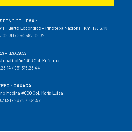
ESCONDIDO – OAX.
:
era Puerto Escondido – Pinotepa Nacional. Km. 138 S/N
2.08.30 / 954 582.08.32
A – OAXACA
:
istobal Colón 1303 Col. Reforma
.28.14 / 951 515.28.44
PEC – OAXACA
:
no Medina #600 Col. María Luisa
.31.91 / 287 871.04.57