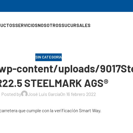
DUCTOS
SERVICIOS
NOSOTROS
SUCURSALES
SIN CATEGORÍA
/wp-content/uploads/9017S
R22.5 STEELMARK AGS®
Posted by
José Luis García
On 16 febrero 2022
 carretera que cumple con la verificación Smart Way.