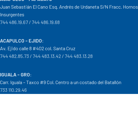
Juan Sebastián El Cano Esq. Andrés de Urdaneta S/N Fracc. Hornos
Insurgentes
744 486.19.67 / 744 486.19.68
ACAPULCO – EJIDO
:
Av. Ejido calle 8 #402 col. Santa Cruz
744 482.85.73 / 744 483.13.42 / 744 483.13.28
IGUALA – GRO
:
Carr. Iguala – Taxco #9 Col. Centro a un costado del Batallón
733 110.29.46
PTO. ESCONDIDO – OAX.
:
Carretera Puerto Escondido – Pinotepa Nacional. Km. 138 S/N
954 582.08.30 / 954 582.08.32