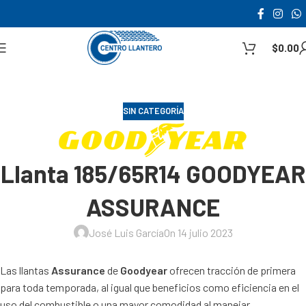
$
0.00
SIN CATEGORÍA
Llanta 185/65R14 GOODYEAR
ASSURANCE
José Luis García
On 14 julio 2023
Las llantas
Assurance
de
Goodyear
ofrecen tracción de primera
para toda temporada, al igual que beneficios como eficiencia en el
uso del combustible o una mayor comodidad al manejar.