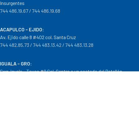
Insurgentes
744 486.19.67 / 744 486.19.68
ACAPULCO – EJIDO
:
Av. Ejido calle 8 #402 col. Santa Cruz
744 482.85.73 / 744 483.13.42 / 744 483.13.28
IGUALA – GRO
:
Carr. Iguala – Taxco #9 Col. Centro a un costado del Batallón
733 110.29.46
PTO. ESCONDIDO – OAX.
:
Carretera Puerto Escondido – Pinotepa Nacional. Km. 138 S/N
954 582.08.30 / 954 582.08.32
OAXACA – OAXACA
: