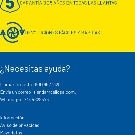
GARANTÍA DE 5 AÑOS EN TODAS LAS LLANTAS
DEVOLUCIONES FÁCILES Y RÁPIDAS
¿Necesitas ayuda?
Llama sin costo:
800 967 1328.
Envía un correo:
tienda@cellosa.com
.
Whatsapp:
7444828573
.
Información
Aviso de privacidad
Mayoristas