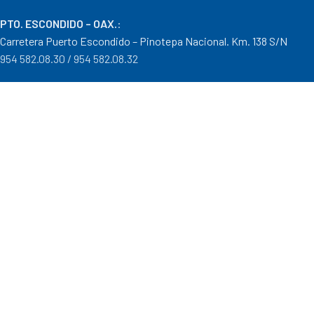
PTO. ESCONDIDO – OAX.
:
Carretera Puerto Escondido – Pinotepa Nacional. Km. 138 S/N
954 582.08.30 / 954 582.08.32
OAXACA – OAXACA
:
Av. Cristobal Colón 1303 Col. Reforma
951 515.28.14 / 951 515.28.44
TUXTEPEC – OAXACA
:
Ponciano Medina #600 Col. María Luisa
287 106.31.91 / 287 871.04.57
Distribuidor autorizado Goodyear, Mobil y Donaldson
Formas de Pago
|
Costos de Envío
|
Tiempos de Entrega
|