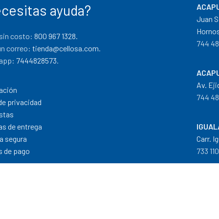
cesitas ayuda?
ACAPU
Juan S
Hornos
sin costo:
800 967 1328.
744 48
un correo:
tienda@cellosa.com
.
app:
7444828573
.
ACAPU
Av. Eji
ación
744 48
de privacidad
stas
cas de entrega
IGUAL
a segura
Carr. I
 de pago
733 11
Dis
Formas de Pago
|
Costos de Envío
|
T