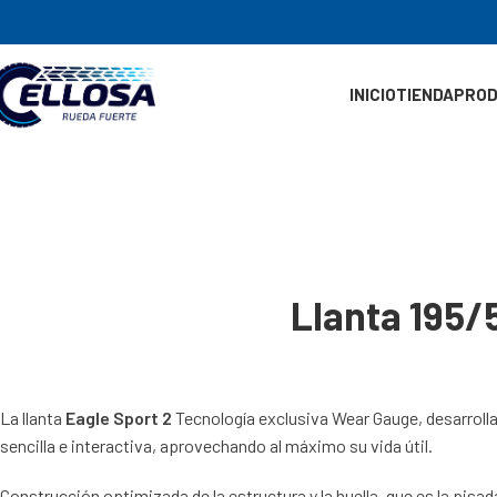
INICIO
TIENDA
PRO
Llanta 195
La llanta
Eagle Sport 2
Tecnología exclusiva Wear Gauge, desarroll
sencilla e interactiva, aprovechando al máximo su vida útil.
Construcción optimizada de la estructura y la huella, que es la pisa