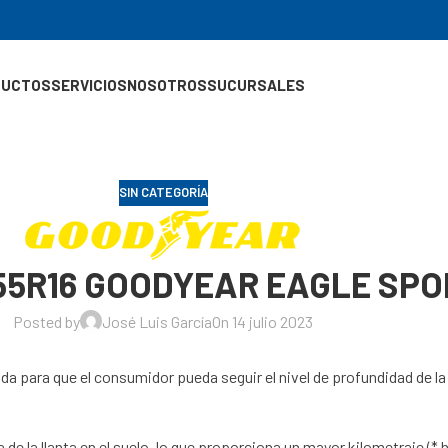
DUCTOS
SERVICIOS
NOSOTROS
SUCURSALES
SIN CATEGORÍA
/55R16 GOODYEAR EAGLE SPO
Posted by
José Luis García
On 14 julio 2023
ada para que el consumidor pueda seguir el nivel de profundidad de la
da de la llanta en el suelo, lo que proporciona un mayor kilometraje 