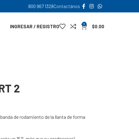
800 967 1328
Contactános
0
INGRESAR / REGISTRO
$
0.00
RT 2
 banda de rodamiento de la llanta de forma
(* hasta un 15% más que su predecesor)