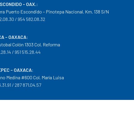
ESCONDIDO – OAX.
:
era Puerto Escondido – Pinotepa Nacional. Km. 138 S/N
2.08.30 / 954 582.08.32
A – OAXACA
:
istobal Colón 1303 Col. Reforma
.28.14 / 951 515.28.44
PEC – OAXACA
:
no Medina #600 Col. María Luisa
.31.91 / 287 871.04.57
arantías
|
Mayoreo
.