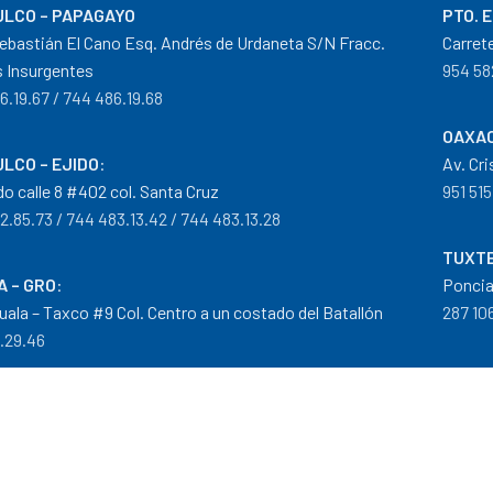
LCO – PAPAGAYO
PTO. 
ebastián El Cano Esq. Andrés de Urdaneta S/N Fracc.
Carret
 Insurgentes
954 58
6.19.67 / 744 486.19.68
OAXAC
LCO – EJIDO
:
Av. Cr
do calle 8 #402 col. Santa Cruz
951 515
2.85.73 / 744 483.13.42 / 744 483.13.28
TUXTE
A – GRO
:
Poncia
guala – Taxco #9 Col. Centro a un costado del Batallón
287 106
0.29.46
tribuidor autorizado Goodyear, Mobil y Donaldson
iempos de Entrega
|
Cancelaciones
,
Devoluciones y Reembolsos
|
G