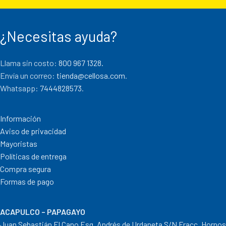
¿Necesitas ayuda?
Llama sin costo:
800 967 1328.
Envía un correo:
tienda@cellosa.com
.
Whatsapp:
7444828573
.
Información
Aviso de privacidad
Mayoristas
Políticas de entrega
Compra segura
Formas de pago
ACAPULCO – PAPAGAYO
Juan Sebastián El Cano Esq. Andrés de Urdaneta S/N Fracc. Hornos