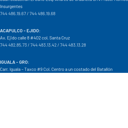
Insurgentes
744 486.19.67 / 744 486.19.68
ACAPULCO – EJIDO
:
Av. Ejido calle 8 #402 col. Santa Cruz
744 482.85.73 / 744 483.13.42 / 744 483.13.28
IGUALA – GRO
:
Carr. Iguala – Taxco #9 Col. Centro a un costado del Batallón
733 110.29.46
PTO. ESCONDIDO – OAX.
:
Carretera Puerto Escondido – Pinotepa Nacional. Km. 138 S/N
954 582.08.30 / 954 582.08.32
OAXACA – OAXACA
: