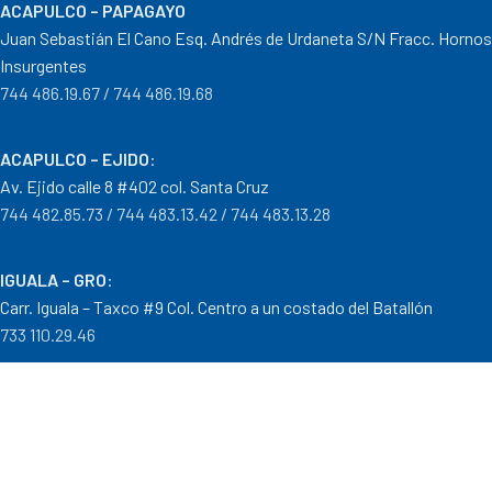
ACAPULCO – PAPAGAYO
Juan Sebastián El Cano Esq. Andrés de Urdaneta S/N Fracc. Hornos
Insurgentes
744 486.19.67 / 744 486.19.68
ACAPULCO – EJIDO
:
Av. Ejido calle 8 #402 col. Santa Cruz
744 482.85.73 / 744 483.13.42 / 744 483.13.28
IGUALA – GRO
:
Carr. Iguala – Taxco #9 Col. Centro a un costado del Batallón
733 110.29.46
PTO. ESCONDIDO – OAX.
:
Carretera Puerto Escondido – Pinotepa Nacional. Km. 138 S/N
954 582.08.30 / 954 582.08.32