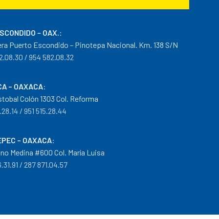
ESCONDIDO – OAX.
:
era Puerto Escondido – Pinotepa Nacional. Km. 138 S/N
2.08.30 / 954 582.08.32
A – OAXACA
:
istobal Colón 1303 Col. Reforma
.28.14 / 951 515.28.44
PEC – OAXACA
:
no Medina #600 Col. María Luisa
.31.91 / 287 871.04.57