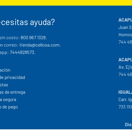
cesitas ayuda?
ACAPU
Juan S
Hornos
sin costo:
800 967 1328.
744 48
un correo:
tienda@cellosa.com
.
app:
7444828573
.
ACAPU
Av. Eji
ación
744 48
de privacidad
stas
cas de entrega
IGUAL
a segura
Carr. I
 de pago
733 11
Dis