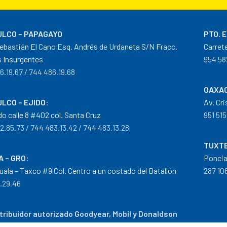
LCO – PAPAGAYO
PTO. 
ebastián El Cano Esq. Andrés de Urdaneta S/N Fracc.
Carret
 Insurgentes
954 58
6.19.67 / 744 486.19.68
OAXAC
LCO – EJIDO
:
Av. Cr
do calle 8 #402 col. Santa Cruz
951 515
2.85.73 / 744 483.13.42 / 744 483.13.28
TUXTE
A – GRO
:
Poncia
guala – Taxco #9 Col. Centro a un costado del Batallón
287 106
0.29.46
tribuidor autorizado Goodyear, Mobil y Donaldson