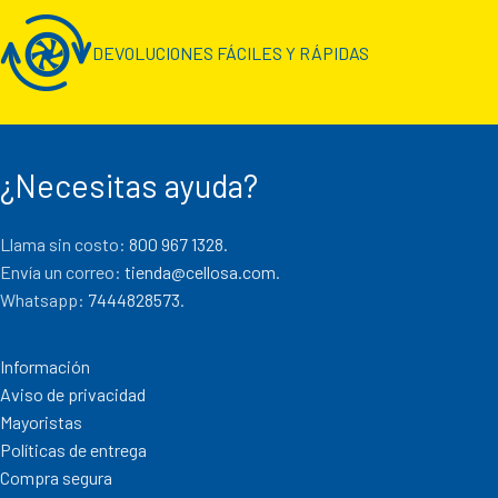
DEVOLUCIONES FÁCILES Y RÁPIDAS
¿Necesitas ayuda?
Llama sin costo:
800 967 1328.
Envía un correo:
tienda@cellosa.com
.
Whatsapp:
7444828573
.
Información
Aviso de privacidad
Mayoristas
Políticas de entrega
Compra segura