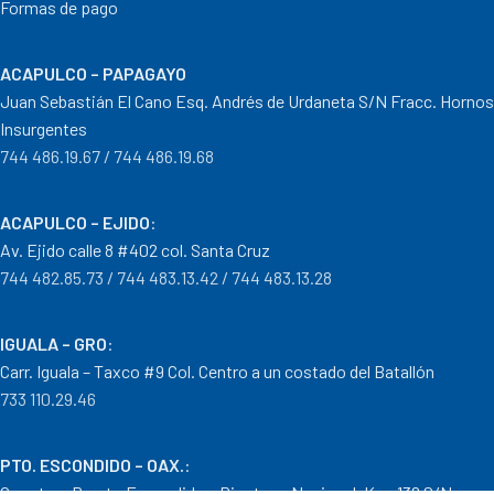
Formas de pago
ACAPULCO – PAPAGAYO
Juan Sebastián El Cano Esq. Andrés de Urdaneta S/N Fracc. Hornos
Insurgentes
744 486.19.67 / 744 486.19.68
ACAPULCO – EJIDO
:
Av. Ejido calle 8 #402 col. Santa Cruz
744 482.85.73 / 744 483.13.42 / 744 483.13.28
IGUALA – GRO
:
Carr. Iguala – Taxco #9 Col. Centro a un costado del Batallón
733 110.29.46
PTO. ESCONDIDO – OAX.
:
Carretera Puerto Escondido – Pinotepa Nacional. Km. 138 S/N