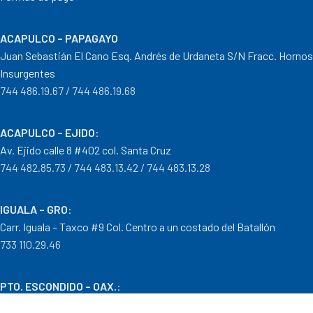
ACAPULCO – PAPAGAYO
Juan Sebastián El Cano Esq. Andrés de Urdaneta S/N Fracc. Hornos
Insurgentes
744 486.19.67 / 744 486.19.68
ACAPULCO – EJIDO
:
Av. Ejido calle 8 #402 col. Santa Cruz
744 482.85.73 / 744 483.13.42 / 744 483.13.28
IGUALA – GRO
:
Carr. Iguala – Taxco #9 Col. Centro a un costado del Batallón
733 110.29.46
PTO. ESCONDIDO – OAX.
:
Carretera Puerto Escondido – Pinotepa Nacional. Km. 138 S/N