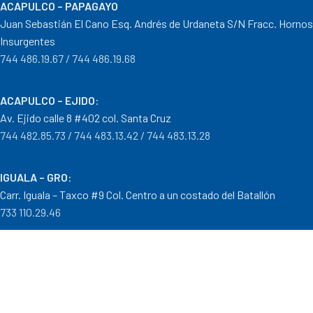
ACAPULCO – PAPAGAYO
Juan Sebastián El Cano Esq. Andrés de Urdaneta S/N Fracc. Hornos
Insurgentes
744 486.19.67 / 744 486.19.68
ACAPULCO – EJIDO
:
Av. Ejido calle 8 #402 col. Santa Cruz
744 482.85.73 / 744 483.13.42 / 744 483.13.28
IGUALA – GRO
:
Carr. Iguala – Taxco #9 Col. Centro a un costado del Batallón
733 110.29.46
PTO. ESCONDIDO – OAX.
:
Carretera Puerto Escondido – Pinotepa Nacional. Km. 138 S/N
954 582.08.30 / 954 582.08.32