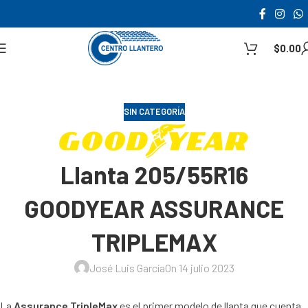
$
0.00
SIN CATEGORÍA
Llanta 205/55R16
GOODYEAR ASSURANCE
TRIPLEMAX
José Luis García
On 14 julio 2023
La
Assurance TripleMax
es el primer modelo de llanta que cuenta