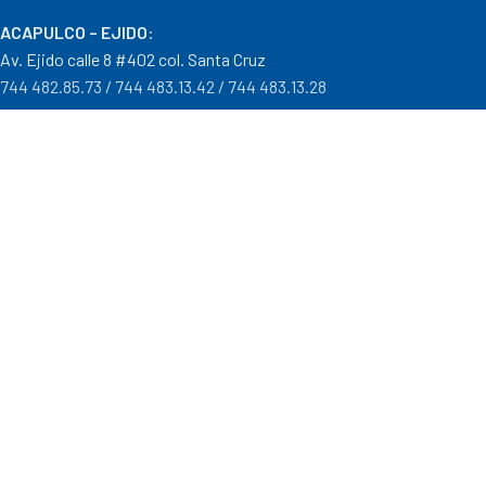
ACAPULCO – EJIDO
:
Av. Ejido calle 8 #402 col. Santa Cruz
744 482.85.73 / 744 483.13.42 / 744 483.13.28
IGUALA – GRO
:
Carr. Iguala – Taxco #9 Col. Centro a un costado del Batallón
733 110.29.46
PTO. ESCONDIDO – OAX.
:
Carretera Puerto Escondido – Pinotepa Nacional. Km. 138 S/N
954 582.08.30 / 954 582.08.32
OAXACA – OAXACA
:
Av. Cristobal Colón 1303 Col. Reforma
951 515.28.14 / 951 515.28.44