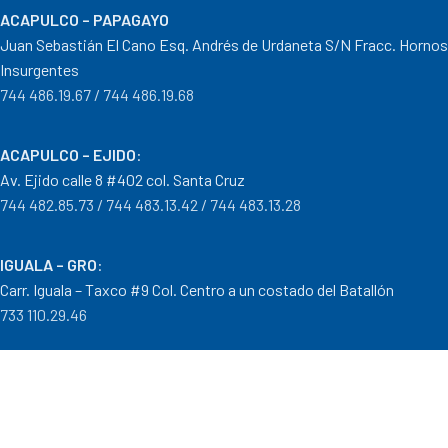
ACAPULCO – PAPAGAYO
Juan Sebastián El Cano Esq. Andrés de Urdaneta S/N Fracc. Hornos
Insurgentes
744 486.19.67 / 744 486.19.68
ACAPULCO – EJIDO
:
Av. Ejido calle 8 #402 col. Santa Cruz
744 482.85.73 / 744 483.13.42 / 744 483.13.28
IGUALA – GRO
:
Carr. Iguala – Taxco #9 Col. Centro a un costado del Batallón
733 110.29.46
PTO. ESCONDIDO – OAX.
:
Carretera Puerto Escondido – Pinotepa Nacional. Km. 138 S/N
954 582.08.30 / 954 582.08.32