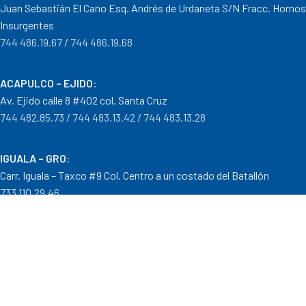
Juan Sebastián El Cano Esq. Andrés de Urdaneta S/N Fracc. Hornos
Insurgentes
744 486.19.67 / 744 486.19.68
ACAPULCO – EJIDO
:
Av. Ejido calle 8 #402 col. Santa Cruz
744 482.85.73 / 744 483.13.42 / 744 483.13.28
IGUALA – GRO
:
Carr. Iguala – Taxco #9 Col. Centro a un costado del Batallón
733 110.29.46
PTO. ESCONDIDO – OAX.
:
Carretera Puerto Escondido – Pinotepa Nacional. Km. 138 S/N
954 582.08.30 / 954 582.08.32