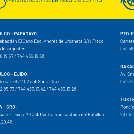
LCO – PAPAGAYO
PTO. 
ebastián El Cano Esq. Andrés de Urdaneta S/N Fracc.
Carret
 Insurgentes
954 58
6.19.67 / 744 486.19.68
OAXAC
LCO – EJIDO
:
Av. Cr
do calle 8 #402 col. Santa Cruz
951 515
2.85.73 / 744 483.13.42 / 744 483.13.28
TUXTE
A – GRO
:
Poncia
guala – Taxco #9 Col. Centro a un costado del Batallón
287 106
0.29.46