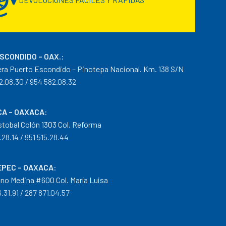
ESCONDIDO – OAX.
:
era Puerto Escondido – Pinotepa Nacional. Km. 138 S/N
2.08.30 / 954 582.08.32
A – OAXACA
:
istobal Colón 1303 Col. Reforma
.28.14 / 951 515.28.44
PEC – OAXACA
:
no Medina #600 Col. María Luisa
.31.91 / 287 871.04.57