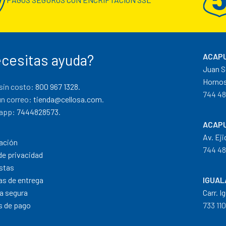
cesitas ayuda?
ACAPU
Juan S
Hornos
sin costo:
800 967 1328.
744 48
un correo:
tienda@cellosa.com
.
app:
7444828573
.
ACAPU
Av. Eji
ación
744 48
de privacidad
stas
cas de entrega
IGUAL
a segura
Carr. I
 de pago
733 11