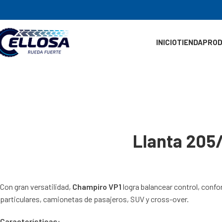
INICIO
TIENDA
PRO
Llanta 205
Con gran versatilidad,
Champiro VP1
logra balancear control, confo
particulares, camionetas de pasajeros, SUV y cross-over.
Características: